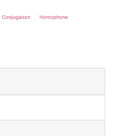
Conjugaison
Homophone