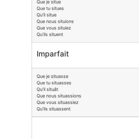
Que je situe
Que tu situes
Qu’il situe
Que nous situions
Que vous situiez
Qu’ils situent
Imparfait
Que je situasse
Que tu situasses
Qu’il situât
Que nous situassions
Que vous situassiez
Qu’ils situassent