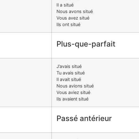
Il a situé
Nous avons situé
Vous avez situé
Ils ont situé
Plus-que-parfait
J’avais situé
Tu avais situé
Il avait situé
Nous avions situé
Vous aviez situé
Ils avaient situé
Passé antérieur