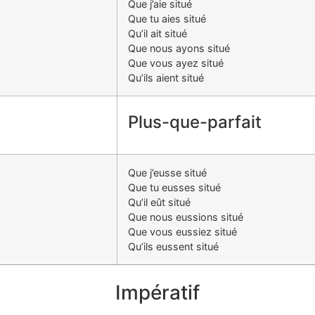
Que j’aie situé
Que tu aies situé
Qu’il ait situé
Que nous ayons situé
Que vous ayez situé
Qu’ils aient situé
Plus-que-parfait
Que j’eusse situé
Que tu eusses situé
Qu’il eût situé
Que nous eussions situé
Que vous eussiez situé
Qu’ils eussent situé
Impératif