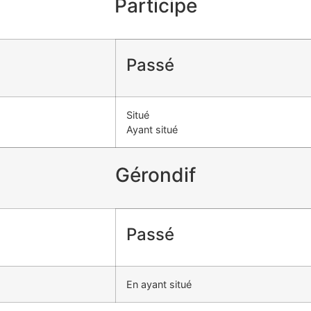
Participe
Passé
Situé
Ayant situé
Gérondif
Passé
En ayant situé