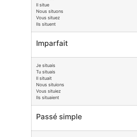
Il situe
Nous situons
Vous situez
Ils situent
Imparfait
Je situais
Tu situais
Il situait
Nous situions
Vous situiez
Ils situaient
Passé simple