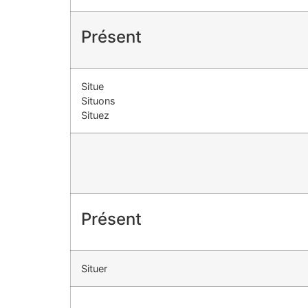
Présent
Situe
Situons
Situez
Présent
Situer