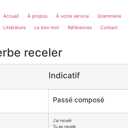
Accueil
À propos
À votre service
Grammaire
Littérature
Le bon mot
Références
Contact
rbe receler
Indicatif
Passé composé
J’ai recelé
Tu as recelé