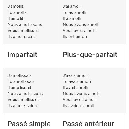
J’amollis
J’ai amolli
Tu amollis
Tu as amolli
Il amollit
Il a amolli
Nous amollissons
Nous avons amolli
Vous amollissez
Vous avez amolli
Ils amollissent
Ils ont amolli
Imparfait
Plus-que-parfait
J’amollissais
J’avais amolli
Tu amollissais
Tu avais amolli
Il amollissait
Il avait amolli
Nous amollissions
Nous avions amolli
Vous amollissiez
Vous aviez amolli
Ils amollissaient
Ils avaient amolli
Passé simple
Passé antérieur