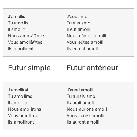
J’amollis
J’eus amolli
Tu amollis
Tu eus amolli
Il amollit
Il eut amolli
Nous amollà®mes
Nous eûmes amolli
Vous amollà®tes
Vous eûtes amolli
Ils amollirent
Ils eurent amolli
Futur simple
Futur antérieur
J’amollirai
J’aurai amolli
Tu amolliras
Tu aurais amolli
Il amollira
Il aurait amolli
Nous amollirons
Nous aurions amolli
Vous amollirez
Vous auriez amolli
Ils amolliront
Ils auront amolli