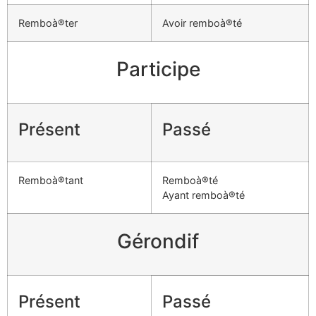
Remboà®ter
Avoir remboà®té
Participe
Présent
Passé
Remboà®tant
Remboà®té
Ayant remboà®té
Gérondif
Présent
Passé