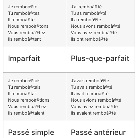
Je remboà®te
J’ai remboà®té
Tu remboà®tes
Tu as remboà®té
Il remboà®te
Il a remboà®té
Nous remboà®tons
Nous avons remboà®té
Vous remboà®tez
Vous avez remboà®té
Ils remboà®tent
Ils ont remboà®té
Imparfait
Plus-que-parfait
Je remboà®tais
J’avais remboà®té
Tu remboà®tais
Tu avais remboà®té
Il remboà®tait
Il avait remboà®té
Nous remboà®tions
Nous avions remboà®té
Vous remboà®tiez
Vous aviez remboà®té
Ils remboà®taient
Ils avaient remboà®té
Passé simple
Passé antérieur