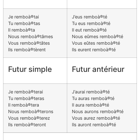
Je remboà®tai
J’eus remboà®té
Tu remboà®tas
Tu eus remboà®té
Il remboà®ta
Il eut remboà®té
Nous remboà®tâmes
Nous eûmes remboà®té
Vous remboà®tâtes
Vous eûtes remboà®té
Ils remboà®tèrent
Ils eurent remboà®té
Futur simple
Futur antérieur
Je remboà®terai
J’aurai remboà®té
Tu remboà®teras
Tu auras remboà®té
Il remboà®tera
Il aura remboà®té
Nous remboà®terons
Nous aurons remboà®té
Vous remboà®terez
Vous aurez remboà®té
Ils remboà®teront
Ils auront remboà®té