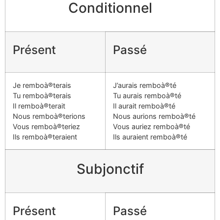
Conditionnel
Présent
Passé
Je remboà®terais
J’aurais remboà®té
Tu remboà®terais
Tu aurais remboà®té
Il remboà®terait
Il aurait remboà®té
Nous remboà®terions
Nous aurions remboà®té
Vous remboà®teriez
Vous auriez remboà®té
Ils remboà®teraient
Ils auraient remboà®té
Subjonctif
Présent
Passé