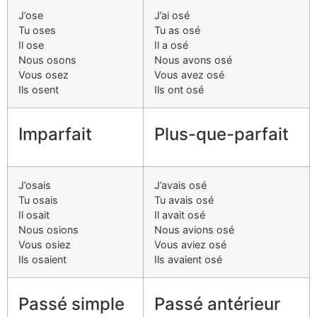
J’ose
J’ai osé
Tu oses
Tu as osé
Il ose
Il a osé
Nous osons
Nous avons osé
Vous osez
Vous avez osé
Ils osent
Ils ont osé
Imparfait
Plus-que-parfait
J’osais
J’avais osé
Tu osais
Tu avais osé
Il osait
Il avait osé
Nous osions
Nous avions osé
Vous osiez
Vous aviez osé
Ils osaient
Ils avaient osé
Passé simple
Passé antérieur