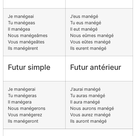
Je manégeai
J’eus manégé
Tu manégeas
Tu eus manégé
Il manégea
Il eut manégé
Nous manégeâmes
Nous eûmes manégé
Vous manégeâtes
Vous eûtes manégé
Ils manégèrent
Ils eurent manégé
Futur simple
Futur antérieur
Je manégerai
J’aurai manégé
Tu manégeras
Tu auras manégé
Il manégera
Il aura manégé
Nous manégerons
Nous aurons manégé
Vous manégerez
Vous aurez manégé
Ils manégeront
Ils auront manégé