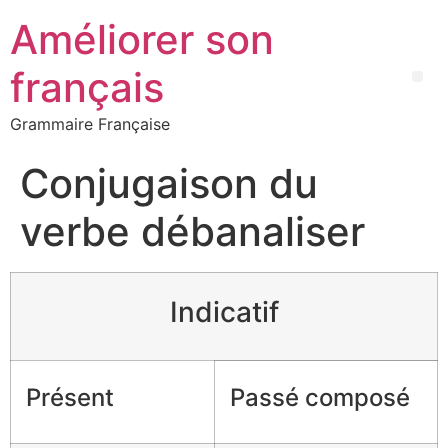
Améliorer son
français
Grammaire Française
Conjugaison du
verbe débanaliser
Indicatif
Présent
Passé composé