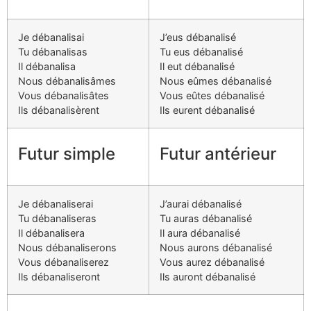
Je débanalisai
J’eus débanalisé
Tu débanalisas
Tu eus débanalisé
Il débanalisa
Il eut débanalisé
Nous débanalisâmes
Nous eûmes débanalisé
Vous débanalisâtes
Vous eûtes débanalisé
Ils débanalisèrent
Ils eurent débanalisé
Futur simple
Futur antérieur
Je débanaliserai
J’aurai débanalisé
Tu débanaliseras
Tu auras débanalisé
Il débanalisera
Il aura débanalisé
Nous débanaliserons
Nous aurons débanalisé
Vous débanaliserez
Vous aurez débanalisé
Ils débanaliseront
Ils auront débanalisé