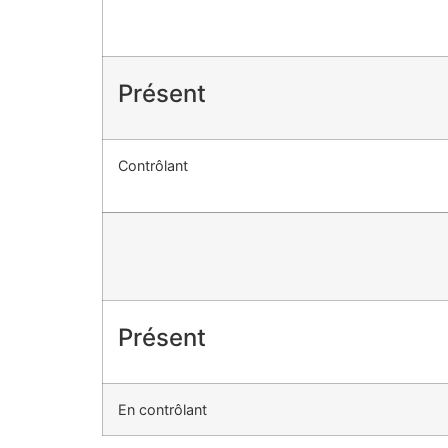
Présent
Contrôlant
Présent
En contrôlant