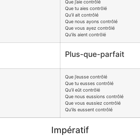
Que j’aie contrôlé
Que tu aies contrôlé
Qu’il ait contrôlé
Que nous ayons contrôlé
Que vous ayez contrôlé
Qu’ils aient contrôlé
Plus-que-parfait
Que j’eusse contrôlé
Que tu eusses contrôlé
Qu’il eût contrôlé
Que nous eussions contrôlé
Que vous eussiez contrôlé
Qu’ils eussent contrôlé
Impératif