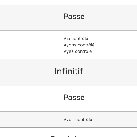
Passé
Aie contrôlé
Ayons contrôlé
Ayez contrôlé
Infinitif
Passé
Avoir contrôlé