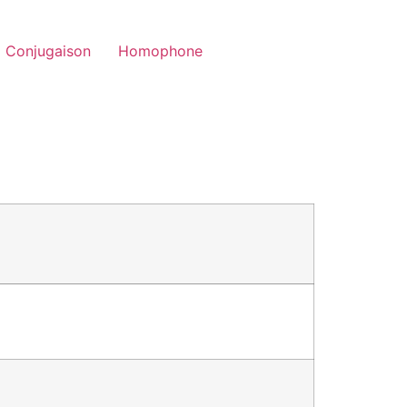
Conjugaison
Homophone