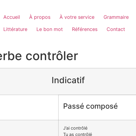
Accueil
À propos
À votre service
Grammaire
Littérature
Le bon mot
Références
Contact
rbe contrôler
Indicatif
Passé composé
J’ai contrôlé
Tu as contrôlé